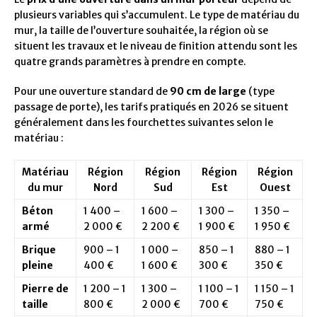
plusieurs variables qui s’accumulent. Le type de matériau du
mur, la taille de l’ouverture souhaitée, la région où se
situent les travaux et le niveau de finition attendu sont les
quatre grands paramètres à prendre en compte.
Pour une ouverture standard de
90 cm de large
(type
passage de porte), les tarifs pratiqués en 2026 se situent
généralement dans les fourchettes suivantes selon le
matériau :
Matériau
Région
Région
Région
Région
du mur
Nord
Sud
Est
Ouest
Béton
1 400 –
1 600 –
1 300 –
1 350 –
armé
2 000 €
2 200 €
1 900 €
1 950 €
Brique
900 – 1
1 000 –
850 – 1
880 – 1
pleine
400 €
1 600 €
300 €
350 €
Pierre de
1 200 – 1
1 300 –
1 100 – 1
1 150 – 1
taille
800 €
2 000 €
700 €
750 €