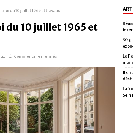
ART
la loi du 10 juillet 1965 et travaux
Réus
oi du 10 juillet 1965 et
inte
30 gl
expl
Le Pe
aux
Commentaires fermés
main
8 cri
déshu
Lafor
Sein