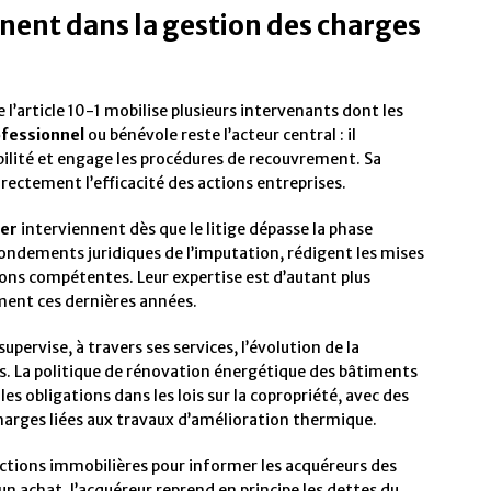
nnent dans la gestion des charges
 l’article 10-1 mobilise plusieurs intervenants dont les
ofessionnel
ou bénévole reste l’acteur central : il
bilité et engage les procédures de recouvrement. Sa
rectement l’efficacité des actions entreprises.
ier
interviennent dès que le litige dépasse la phase
s fondements juridiques de l’imputation, rédigent les mises
ions compétentes. Leur expertise est d’autant plus
ment ces dernières années.
supervise, à travers ses services, l’évolution de la
s. La politique de rénovation énergétique des bâtiments
s obligations dans les lois sur la copropriété, avec des
charges liées aux travaux d’amélioration thermique.
ctions immobilières pour informer les acquéreurs des
un achat, l’acquéreur reprend en principe les dettes du