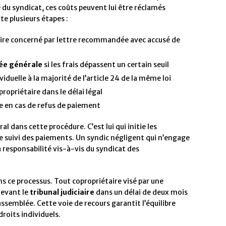
du syndicat, ces coûts peuvent lui être réclamés
e plusieurs étapes :
taire concerné par lettre recommandée avec accusé de
ée générale
si les frais dépassent un certain seuil
iduelle à la majorité de l’article 24 de la même loi
opriétaire dans le délai légal
e en cas de refus de paiement
al dans cette procédure. C’est lui qui initie les
le suivi des paiements. Un syndic négligent qui n’engage
 responsabilité vis-à-vis du syndicat des
ns ce processus. Tout copropriétaire visé par une
devant le
tribunal judiciaire
dans un délai de deux mois
assemblée. Cette voie de recours garantit l’équilibre
droits individuels.