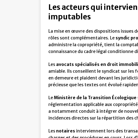
Les acteurs qui intervie
imputables
La mise en œuvre des dispositions issues de
rôles sont complémentaires. Le
syndic pr
administre la copropriété, tient la compta
connaissance du cadre légal conditionne di
Les
avocats spécialisés en droit immobil
amiable. Ils conseillent le syndicat sur le
en demeure et plaident devant les juridict
précieuse que les textes ont évolué rapide
Le
Ministère de la Transition Écologique
réglementation applicable aux copropriété
a notamment conduit à intégrer de nouvelle
incidences directes sur la répartition des 
Les
notaires
interviennent lors des transa
charges et des procédures en cours. Lors d’